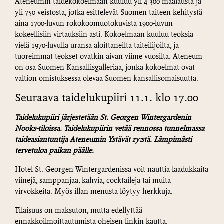
Ateneumin taidekokoelmaan kuuluu yli 4 300 maalausta ja
yli 750 veistosta, jotka esittelevät Suomen taiteen kehitystä
aina 1700-luvun rokokoomuotokuvista 1900-luvun
kokeellisiin virtauksiin asti. Kokoelmaan kuuluu teoksia
vielä 1970-luvulla uransa aloittaneilta taiteilijoilta, ja
tuoreimmat teokset ovatkin aivan viime vuosilta. Ateneum
on osa Suomen Kansallisgalleriaa, jonka kokoelmat ovat
valtion omistuksessa olevaa Suomen kansallisomaisuutta.
Seuraava taidelukupiiri 11.1. klo 17.00
Taidelukupiiri järjestetään St. Georgen Wintergardenin
Nooks-tiloissa. Taidelukupiirin vetää rennossa tunnelmassa
taideasiantuntija Ateneumin Ystävät ry:stä. Lämpimästi
tervetuloa paikan päälle.
Hotel St. Georgen Wintergardenissa voit nauttia laadukkaita
viinejä, samppanjaa, kahvia, cocktaileja tai muita
virvokkeita. Myös illan menusta löytyy herkkuja.
Tilaisuus on maksuton, mutta edellyttää
ennakkoilmoittautumista oheisen linkin kautta.