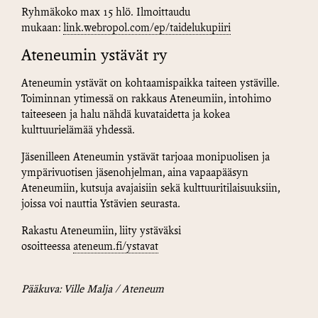
Ryhmäkoko max 15 hlö. Ilmoittaudu
mukaan:
link.webropol.com/ep/taidelukupiiri
Ateneumin ystävät ry
Ateneumin ystävät on kohtaamispaikka taiteen ystäville.
Toiminnan ytimessä on rakkaus Ateneumiin, intohimo
taiteeseen ja halu nähdä kuvataidetta ja kokea
kulttuurielämää yhdessä.
Jäsenilleen Ateneumin ystävät tarjoaa monipuolisen ja
ympärivuotisen jäsenohjelman, aina vapaapääsyn
Ateneumiin, kutsuja avajaisiin sekä kulttuuritilaisuuksiin,
joissa voi nauttia Ystävien seurasta.
Rakastu Ateneumiin, liity ystäväksi
osoitteessa
ateneum.fi/ystavat
Pääkuva: Ville Malja / Ateneum