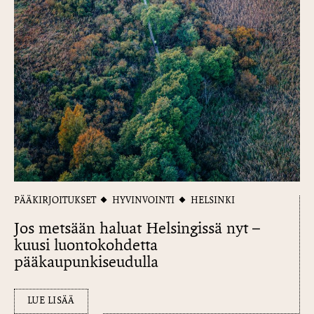
PÄÄKIRJOITUKSET
HYVINVOINTI
HELSINKI
Jos metsään haluat Helsingissä nyt –
kuusi luontokohdetta
pääkaupunkiseudulla
LUE LISÄÄ