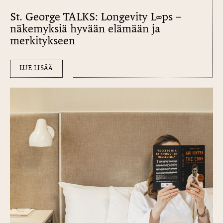
St. George TALKS: Longevity L∞​ps –
näkemyksiä hyvään elämään ja
merkitykseen
LUE LISÄÄ