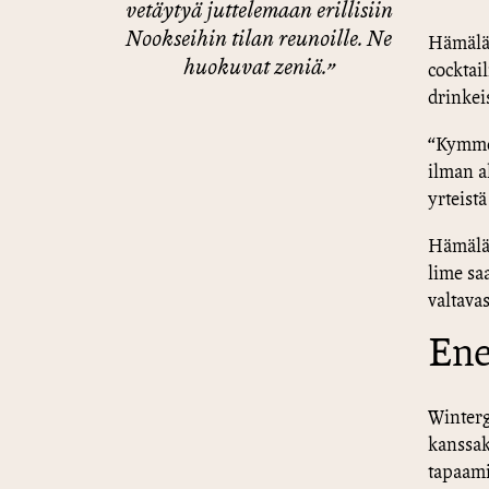
vetäytyä juttelemaan erillisiin
Nookseihin tilan reunoille. Ne
Hämäläi
huokuvat zeniä.”
cocktai
drinkei
“Kymmen
ilman a
yrteist
Hämälä
lime sa
valtavas
Ene
Winterg
kanssak
tapaami