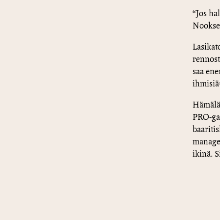
“Jos ha
Nooksei
Lasikat
rennost
saa ene
ihmisiä
Hämäläi
PRO-gaa
baariti
manager
ikinä. S