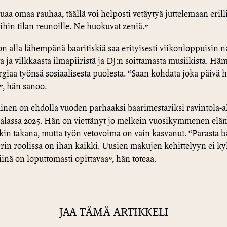
luaa omaa rauhaa, täällä voi helposti vetäytyä juttelemaan erill
hin tilan reunoille. Ne huokuvat zeniä.”
on alla lähempänä baaritiskiä saa erityisesti viikonloppuisin n
a ja vilkkaasta ilmapiiristä ja DJ:n soittamasta musiikista. Hä
rgiaa työnsä sosiaalisesta puolesta. “Saan kohdata joka päivä h
”, hän sanoo.
nen on ehdolla vuoden parhaaksi baarimestariksi ravintola-a
lassa 2025. Hän on viettänyt jo melkein vuosikymmenen elä
skin takana, mutta työn vetovoima on vain kasvanut. “Parasta b
in roolissa on ihan kaikki. Uusien makujen kehittelyyn ei kyl
iinä on loputtomasti opittavaa”, hän toteaa.
JAA TÄMÄ ARTIKKELI