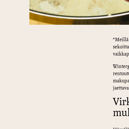
“Meillä
sekoitt
vaikkap
Winterg
rentout
makupare
jaettav
Vir
mu