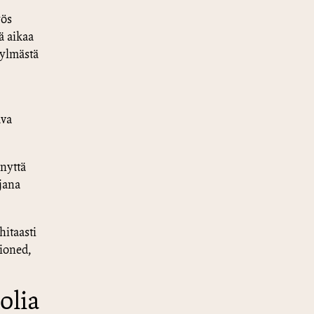
yös
ä aikaa
Kylmästä
ava
ynyttä
hjana
itaasti
hioned,
olia