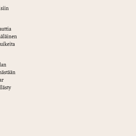
isiin
auttia
mäläinen
uikeita
lan
mästään
ar
lästy