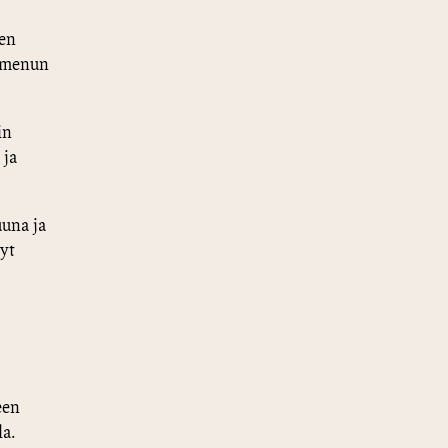
ten
ilmenun
in
 ja
uuna ja
yt
een
la.