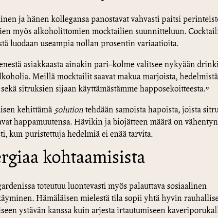
nen ja hänen kollegansa panostavat vahvasti paitsi perinteis
lien myös alkoholittomien mocktailien suunnitteluun. Cockta
stä luodaan useampia nollan prosentin variaatioita.
estä asiakkaasta ainakin pari–kolme valitsee nykyään drink
lkoholia. Meillä mocktailit saavat makua marjoista, hedelmistä
ä sekä sitruksien sijaan käyttämästämme happosekoitteesta.”
isen kehittämä
5olution
tehdään samoista hapoista, joista sitr
avat happamuutensa. Hävikin ja biojätteen määrä on vähentyn
ti, kun puristettuja hedelmiä ei enää tarvita.
rgiaa kohtaamisista
ardenissa toteutuu luontevasti myös palauttava sosiaalinen
äyminen. Hämäläisen mielestä tila sopii yhtä hyvin rauhallis
seen ystävän kanssa kuin arjesta irtautumiseen kaveriporukal