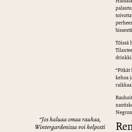
Hämäläi
palautu
toivott
perheen
bissestä
Töissä h
Tilante
drinkki
“Pitkät
kehoa ja
raikkaa
Rauhoit
nautisk
Negroni
“Jos haluaa omaa rauhaa,
Ren
Wintergardenissa voi helposti