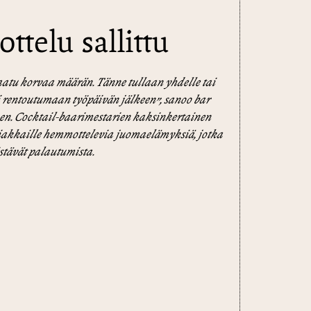
telu sallittu
atu korvaa määrän. Tänne tullaan yhdelle tai
ai rentoutumaan työpäivän jälkeen”, sanoo bar
. Cocktail-baarimestarien kaksinkertainen
iakkaille hemmottelevia juomaelämyksiä, jotka
stävät palautumista.