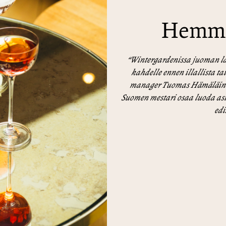
Hemmot
“Wintergardenissa juoman la
kahdelle ennen illallista t
manager Tuomas Hämäläinen
Suomen mestari osaa luoda as
edi