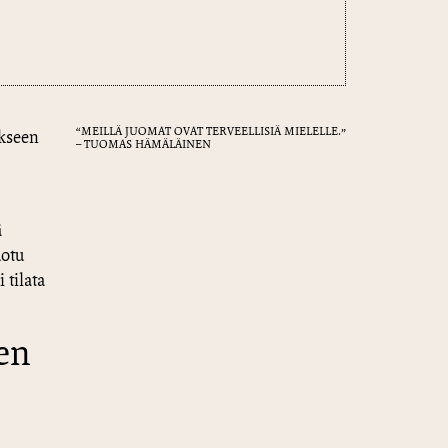
“MEILLÄ JUOMAT OVAT TERVEELLISIÄ MIELELLE.”
ykseen
– TUOMAS HÄMÄLÄINEN
ä
uotu
 tilata
sen