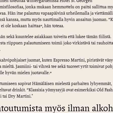
nen toteuttaa Wintergardenissa Hotel St. Georgen
misfilosofiaa, jonka mukaan hemmottelu on paitsi sallittua m
avaa. Hän itse palautuu vapaapäivinä urheilemalla ja viettämäll
sä kanssa, mutta myös nauttimalla hyvin ansaitun juoman. “
 ei ole koskaan haittaa”, hän toteaa.
än sekä kuuntelee asiakkaan toiveita että lukee tämän fiilistä.
esta riippuen palautumiseen toimii joko virkistävä tai rauhoitt
.
 kahvipohjaiset juomat, kuten Espresso Martini, piristävät väs
 mieltä. Jasmiini- tai vihreä tee sekä tuoreet yrtit toimivat po
lle hyvän mielen juotavalle.”
tumiseen sopivat Hämäläisen mielestä parhaiten lyhyemmät, h
eltavat drinkit. “Klassisia yömyssyjä ovat esimerkiksi Old Fas
 tai Dry Martini."
toutumista myös ilman alkoh