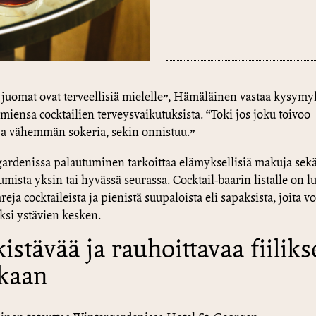
 juomat ovat terveellisiä mielelle”, Hämäläinen vastaa kysym
amiensa cocktailien terveysvaikutuksista. “Toki jos joku toivoo
a vähemmän sokeria, sekin onnistuu.”
ardenissa palautuminen tarkoittaa elämyksellisiä makuja sek
umista yksin tai hyvässä seurassa. Cocktail-baarin listalle on l
ja cocktaileista ja pienistä suupaloista eli sapaksista, joita voi
aksi ystävien kesken.
kistävää ja rauhoittavaa fiilik
kaan