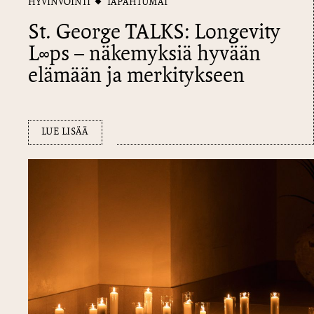
HYVINVOINTI
TAPAHTUMAT
St. George TALKS: Longevity
L∞​ps – näkemyksiä hyvään
elämään ja merkitykseen
LUE LISÄÄ