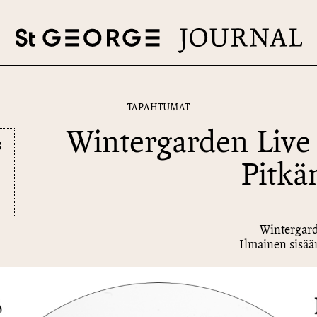
TAPAHTUMAT
Wintergarden Liv
8
Pitk
0
Wintergar
Ilmainen sisä