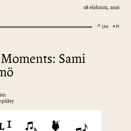
08 elokuuta, 2026
JAA
FI
e Moments: Sami
ämö
den
änpääsy