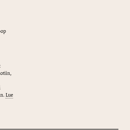
pop
:
otiin,
i
an.
Lue