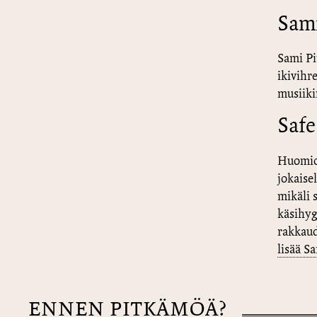
Sam
Sami Pi
ikivihre
musiiki
Safe
Huomioi
jokaisel
mikäli 
käsihyg
rakkaud
lisää S
ENNEN PITKÄMÖÄ?