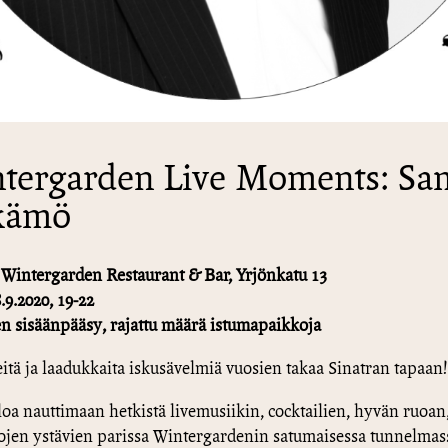
tergarden Live Moments: Sa
kämö
 Wintergarden Restaurant & Bar, Yrjönkatu 13
.9.2020, 19-22
n sisäänpääsy, rajattu määrä istumapaikkoja
eitä ja laadukkaita iskusävelmiä vuosien takaa Sinatran tapaan!
loa nauttimaan hetkistä livemusiikin, cocktailien, hyvän ruoan
ojen ystävien parissa Wintergardenin satumaisessa tunnelmas