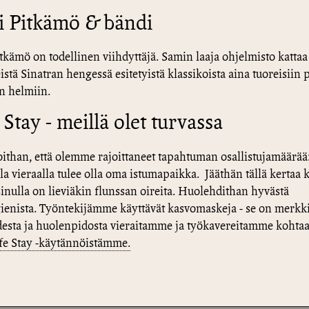
i Pitkämö & bändi
tkämö on todellinen viihdyttäjä. Samin laaja ohjelmisto kattaa
istä Sinatran hengessä esitetyistä klassikoista aina tuoreisiin 
n helmiin.
 Stay - meillä olet turvassa
than, että olemme rajoittaneet tapahtuman osallistujamäärää
la vieraalla tulee olla oma istumapaikka. Jääthän tällä kertaa k
sinulla on lieviäkin flunssan oireita. Huolehdithan hyvästä
ienista. Työntekijämme käyttävät kasvomaskeja - se on merkk
esta ja huolenpidosta vieraitamme ja työkavereitamme kohta
afe Stay -käytännöistämme.