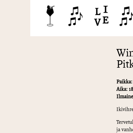
Win
Pit
Paikka:
Aika: 18
Ilmaine
Ikivihr
Tervetu
ja vanh