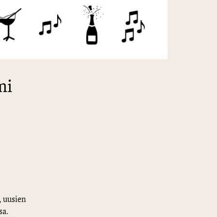
mi
, uusien
sa.