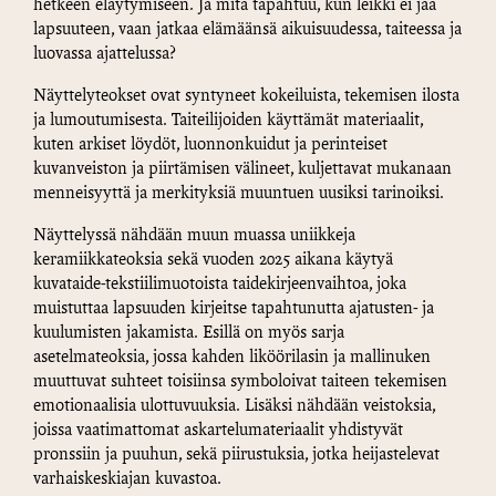
hetkeen eläytymiseen. Ja mitä tapahtuu, kun leikki ei jää
lapsuuteen, vaan jatkaa elämäänsä aikuisuudessa, taiteessa ja
luovassa ajattelussa?
Näyttelyteokset ovat syntyneet kokeiluista, tekemisen ilosta
ja lumoutumisesta. Taiteilijoiden käyttämät materiaalit,
kuten arkiset löydöt, luonnonkuidut ja perinteiset
kuvanveiston ja piirtämisen välineet, kuljettavat mukanaan
menneisyyttä ja merkityksiä muuntuen uusiksi tarinoiksi.
Näyttelyssä nähdään muun muassa uniikkeja
keramiikkateoksia sekä vuoden 2025 aikana käytyä
kuvataide-tekstiilimuotoista taidekirjeenvaihtoa, joka
muistuttaa lapsuuden kirjeitse tapahtunutta ajatusten- ja
kuulumisten jakamista. Esillä on myös sarja
asetelmateoksia, jossa kahden liköörilasin ja mallinuken
muuttuvat suhteet toisiinsa symboloivat taiteen tekemisen
emotionaalisia ulottuvuuksia. Lisäksi nähdään veistoksia,
joissa vaatimattomat askartelumateriaalit yhdistyvät
pronssiin ja puuhun, sekä piirustuksia, jotka heijastelevat
varhaiskeskiajan kuvastoa.