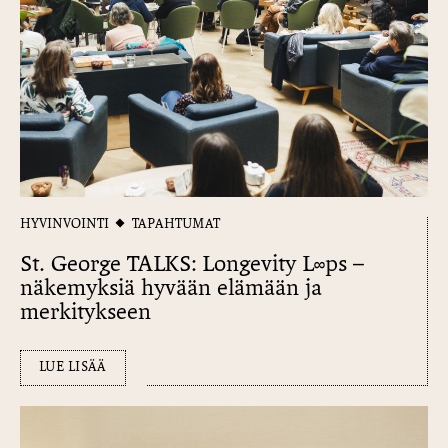
HYVINVOINTI
TAPAHTUMAT
St. George TALKS: Longevity L∞​ps –
näkemyksiä hyvään elämään ja
merkitykseen
LUE LISÄÄ