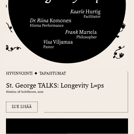
HYVINVOINTI
TAPAHTUMAT
St. George TALKS: Longevity L∞ps
tiistaina 28 huhtikuuta, 2026
LUE LISÄÄ