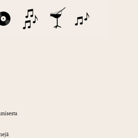
amisesta
inejä