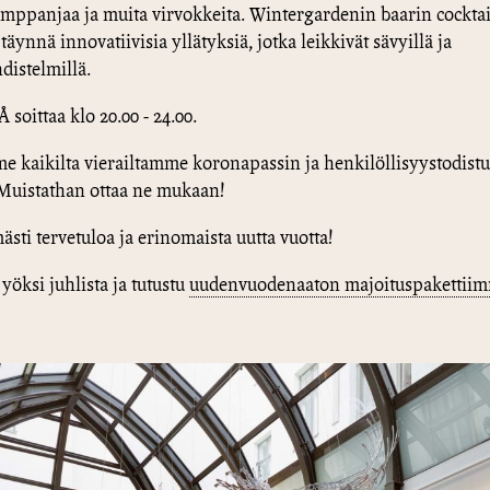
amppanjaa ja muita virvokkeita. Wintergardenin baarin cocktai
 täynnä innovatiivisia yllätyksiä, jotka leikkivät sävyillä ja
istelmillä.
soittaa klo 20.00 - 24.00.
 kaikilta vierailtamme koronapassin ja henkilöllisyystodist
 Muistathan ottaa ne mukaan!
sti tervetuloa ja erinomaista uutta vuotta!
 yöksi juhlista ja tutustu
uudenvuodenaaton majoituspakettii