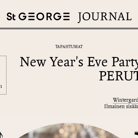
TAPAHTUMAT
New Year's Eve Part
1
PERU
1
Wintergar
Ilmainen sisä