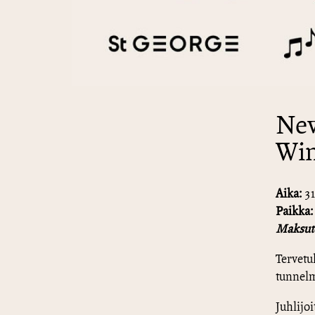
New
Win
Aika:
31
Paikka:
Maksuto
Tervetu
tunnelm
Juhlijoi