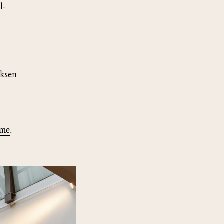
l-
uksen
mme
.