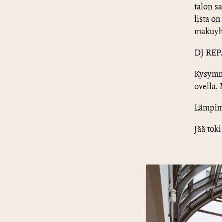
talon s
lista on
makuyhd
DJ REPÅ 
Kysymme
ovella.
Lämpimä
Jää toki