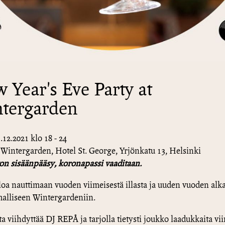
 Year's Eve Party at
tergarden
.12.2021 klo 18 - 24
Wintergarden, Hotel St. George, Yrjönkatu 13, Helsinki
n sisäänpääsy, koronapassi vaaditaan.
loa nauttimaan vuoden viimeisestä illasta ja uuden vuoden alk
alliseen Wintergardeniin.
ta viihdyttää DJ REPÅ ja tarjolla tietysti joukko laadukkaita vi