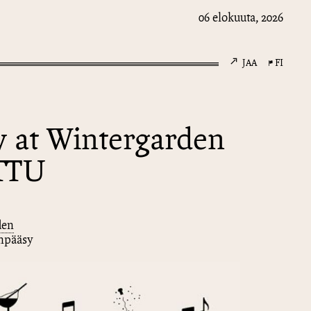
06 elokuuta, 2026
JAA
FI
y at Wintergarden
TTU
den
änpääsy