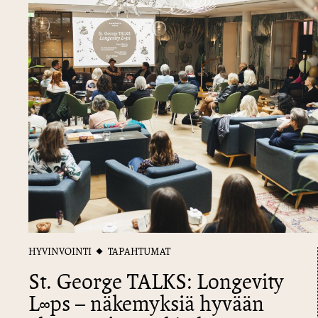
HYVINVOINTI
TAPAHTUMAT
St. George TALKS: Longevity
L∞​ps – näkemyksiä hyvään