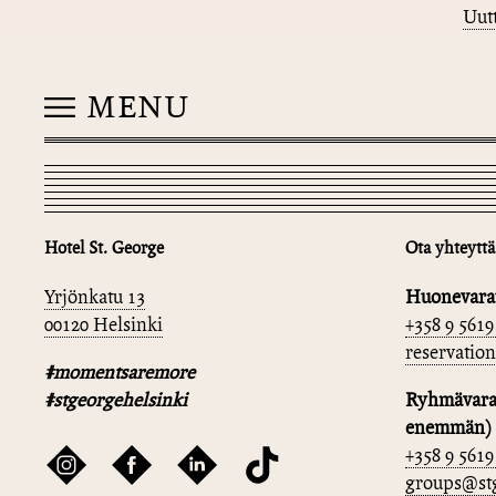
Uutt
MENU
Hotel St. George
Ota yhteyttä
Yrjönkatu 13
Huonevara
00120 Helsinki
+358 9 5619
reservatio
#momentsaremore
#stgeorgehelsinki
Ryhmävarau
enemmän)
+358 9 5619
groups@stg