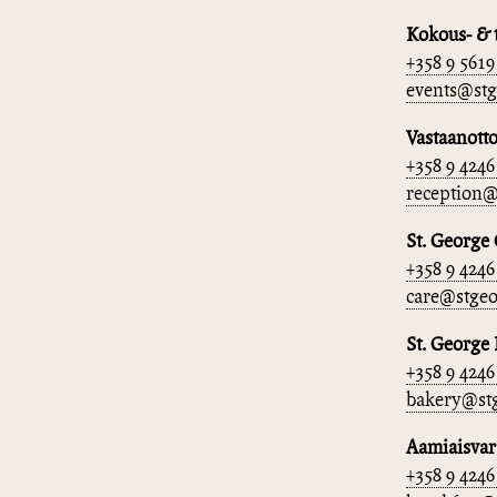
Kokous- & 
+358 9 5619
events@stg
Vastaanott
+358 9 4246
reception@
St. George 
+358 9 4246
care@stgeo
St. George
+358 9 4246
bakery@stg
Aamiaisvar
+358 9 4246