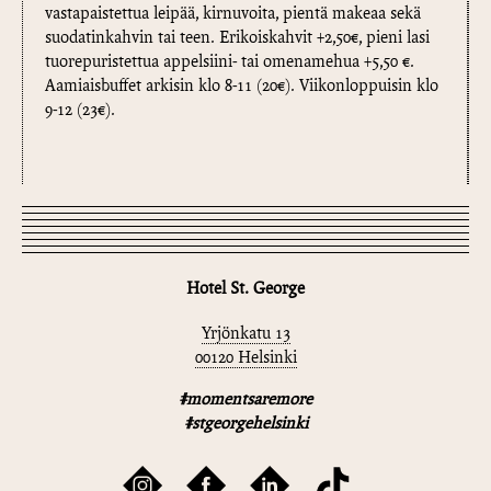
vastapaistettua leipää, kirnuvoita, pientä makeaa sekä
suodatinkahvin tai teen. Erikoiskahvit +2,50€, pieni lasi
tuorepuristettua appelsiini- tai omenamehua +5,50 €.
Aamiaisbuffet arkisin klo 8-11 (20€). Viikonloppuisin klo
9-12 (23€).
Hotel St. George
Yrjönkatu 13
00120 Helsinki
#momentsaremore
#stgeorgehelsinki